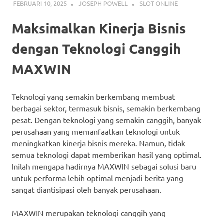
FEBRUARI 10, 2025
JOSEPH POWELL
SLOT ONLINE
Maksimalkan Kinerja Bisnis
dengan Teknologi Canggih
MAXWIN
Teknologi yang semakin berkembang membuat
berbagai sektor, termasuk bisnis, semakin berkembang
pesat. Dengan teknologi yang semakin canggih, banyak
perusahaan yang memanfaatkan teknologi untuk
meningkatkan kinerja bisnis mereka. Namun, tidak
semua teknologi dapat memberikan hasil yang optimal.
Inilah mengapa hadirnya MAXWIN sebagai solusi baru
untuk performa lebih optimal menjadi berita yang
sangat diantisipasi oleh banyak perusahaan.
MAXWIN merupakan teknologi canggih yang