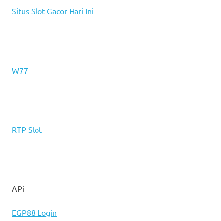
Situs Slot Gacor Hari Ini
W77
RTP Slot
APi
EGP88 Login