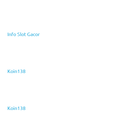
Info Slot Gacor
Koin138
Koin138