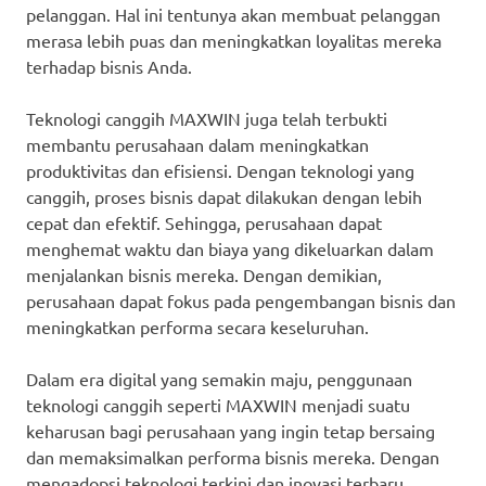
pelanggan. Hal ini tentunya akan membuat pelanggan
merasa lebih puas dan meningkatkan loyalitas mereka
terhadap bisnis Anda.
Teknologi canggih MAXWIN juga telah terbukti
membantu perusahaan dalam meningkatkan
produktivitas dan efisiensi. Dengan teknologi yang
canggih, proses bisnis dapat dilakukan dengan lebih
cepat dan efektif. Sehingga, perusahaan dapat
menghemat waktu dan biaya yang dikeluarkan dalam
menjalankan bisnis mereka. Dengan demikian,
perusahaan dapat fokus pada pengembangan bisnis dan
meningkatkan performa secara keseluruhan.
Dalam era digital yang semakin maju, penggunaan
teknologi canggih seperti MAXWIN menjadi suatu
keharusan bagi perusahaan yang ingin tetap bersaing
dan memaksimalkan performa bisnis mereka. Dengan
mengadopsi teknologi terkini dan inovasi terbaru,