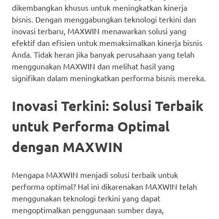
dikembangkan khusus untuk meningkatkan kinerja
bisnis. Dengan menggabungkan teknologi terkini dan
inovasi terbaru, MAXWIN menawarkan solusi yang
efektif dan efisien untuk memaksimalkan kinerja bisnis
Anda. Tidak heran jika banyak perusahaan yang telah
menggunakan MAXWIN dan melihat hasil yang
signifikan dalam meningkatkan performa bisnis mereka.
Inovasi Terkini: Solusi Terbaik
untuk Performa Optimal
dengan MAXWIN
Mengapa MAXWIN menjadi solusi terbaik untuk
performa optimal? Hal ini dikarenakan MAXWIN telah
menggunakan teknologi terkini yang dapat
mengoptimalkan penggunaan sumber daya,