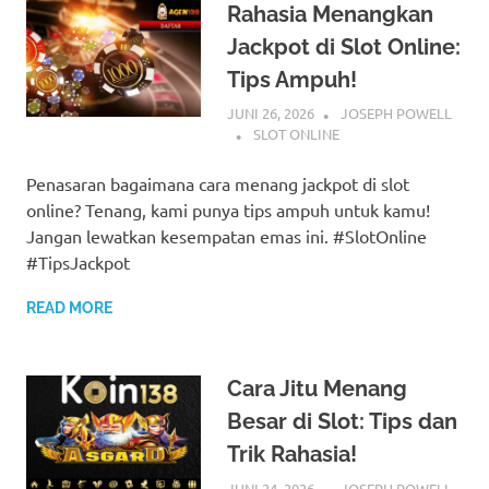
Rahasia Menangkan
Jackpot di Slot Online:
Tips Ampuh!
JUNI 26, 2026
JOSEPH POWELL
SLOT ONLINE
Penasaran bagaimana cara menang jackpot di slot
online? Tenang, kami punya tips ampuh untuk kamu!
Jangan lewatkan kesempatan emas ini. #SlotOnline
#TipsJackpot
READ MORE
Cara Jitu Menang
Besar di Slot: Tips dan
Trik Rahasia!
JUNI 24, 2026
JOSEPH POWELL