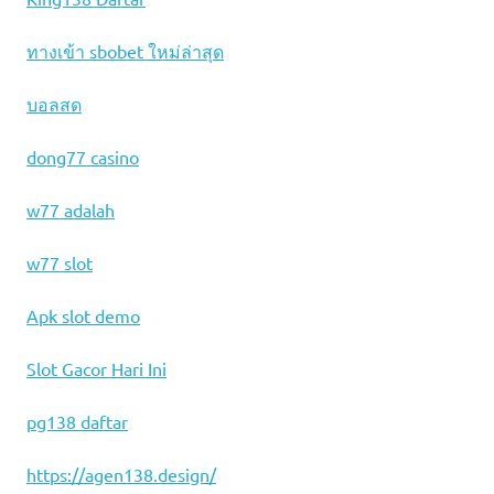
ทางเข้า sbobet ใหม่ล่าสุด
บอลสด
dong77 casino
w77 adalah
w77 slot
Apk slot demo
Slot Gacor Hari Ini
pg138 daftar
https://agen138.design/