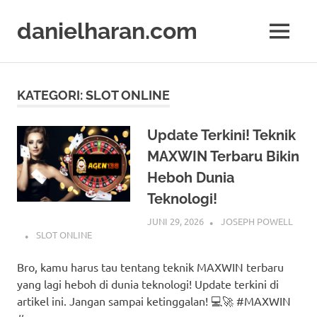
Skip
to
danielharan.com
MENU
content
danielharan.com
KATEGORI:
SLOT ONLINE
Update Terkini! Teknik
MAXWIN Terbaru Bikin
Heboh Dunia
Teknologi!
JUNI 29, 2026
JOSEPH POWELL
SLOT ONLINE
Bro, kamu harus tau tentang teknik MAXWIN terbaru
yang lagi heboh di dunia teknologi! Update terkini di
artikel ini. Jangan sampai ketinggalan! 💻🚀 #MAXWIN