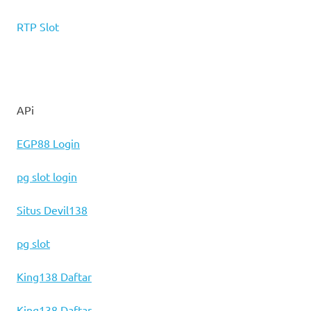
RTP Slot
APi
EGP88 Login
pg slot login
Situs Devil138
pg slot
King138 Daftar
King138 Daftar