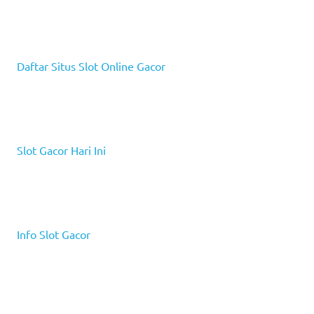
Daftar Situs Slot Online Gacor
Slot Gacor Hari Ini
Info Slot Gacor