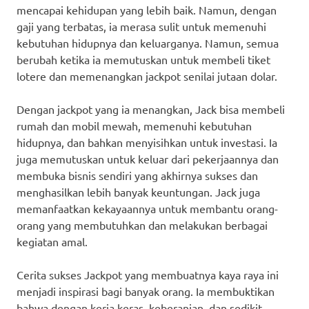
mencapai kehidupan yang lebih baik. Namun, dengan
gaji yang terbatas, ia merasa sulit untuk memenuhi
kebutuhan hidupnya dan keluarganya. Namun, semua
berubah ketika ia memutuskan untuk membeli tiket
lotere dan memenangkan jackpot senilai jutaan dolar.
Dengan jackpot yang ia menangkan, Jack bisa membeli
rumah dan mobil mewah, memenuhi kebutuhan
hidupnya, dan bahkan menyisihkan untuk investasi. Ia
juga memutuskan untuk keluar dari pekerjaannya dan
membuka bisnis sendiri yang akhirnya sukses dan
menghasilkan lebih banyak keuntungan. Jack juga
memanfaatkan kekayaannya untuk membantu orang-
orang yang membutuhkan dan melakukan berbagai
kegiatan amal.
Cerita sukses Jackpot yang membuatnya kaya raya ini
menjadi inspirasi bagi banyak orang. Ia membuktikan
bahwa dengan kerja keras, keberanian, dan sedikit