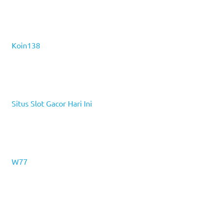
Koin138
Situs Slot Gacor Hari Ini
W77