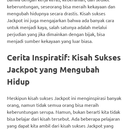
keberuntungan, seseorang bisa meraih kekayaan dan
mengubah hidupnya secara drastis. Kisah sukses
Jackpot ini juga mengajarkan bahwa ada banyak cara
untuk menjadi kaya, salah satunya adalah melalui
perjudian yang jika dimainkan dengan bijak, bisa
menjadi sumber kekayaan yang luar biasa.
Cerita Inspiratif: Kisah Sukses
Jackpot yang Mengubah
Hidup
Meskipun kisah sukses Jackpot ini menginspirasi banyak
orang, namun tidak semua orang bisa meraih
keberuntungan serupa. Namun, bukan berarti kita tidak
bisa belajar dari kisah tersebut. Ada beberapa pelajaran
yang dapat kita ambil dari kisah sukses Jackpot yang