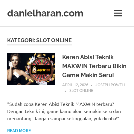
Skip
to
danielharan.com
MENU
content
danielharan.com
KATEGORI:
SLOT ONLINE
Keren Abis! Teknik
MAXWIN Terbaru Bikin
Game Makin Seru!
APRIL 12, 2026
JOSEPH POWELL
SLOT ONLINE
“Sudah coba Keren Abis! Teknik MAXWIN terbaru?
Dengan teknik ini, game kamu akan semakin seru dan
menantang! Jangan sampai ketinggalan, yuk dicoba!”
READ MORE