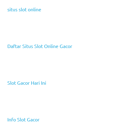
situs slot online
Daftar Situs Slot Online Gacor
Slot Gacor Hari Ini
Info Slot Gacor