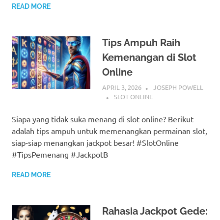
READ MORE
Tips Ampuh Raih
Kemenangan di Slot
Online
APRIL 3, 2026
JOSEPH POWELL
SLOT ONLINE
Siapa yang tidak suka menang di slot online? Berikut
adalah tips ampuh untuk memenangkan permainan slot,
siap-siap menangkan jackpot besar! #SlotOnline
#TipsPemenang #JackpotB
READ MORE
Rahasia Jackpot Gede: