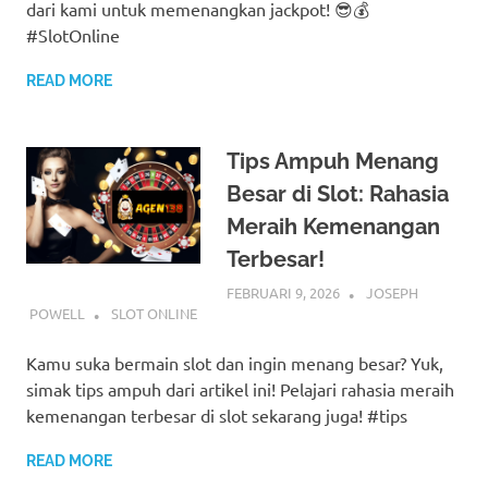
dari kami untuk memenangkan jackpot! 😎💰
#SlotOnline
READ MORE
Tips Ampuh Menang
Besar di Slot: Rahasia
Meraih Kemenangan
Terbesar!
FEBRUARI 9, 2026
JOSEPH
POWELL
SLOT ONLINE
Kamu suka bermain slot dan ingin menang besar? Yuk,
simak tips ampuh dari artikel ini! Pelajari rahasia meraih
kemenangan terbesar di slot sekarang juga! #tips
READ MORE