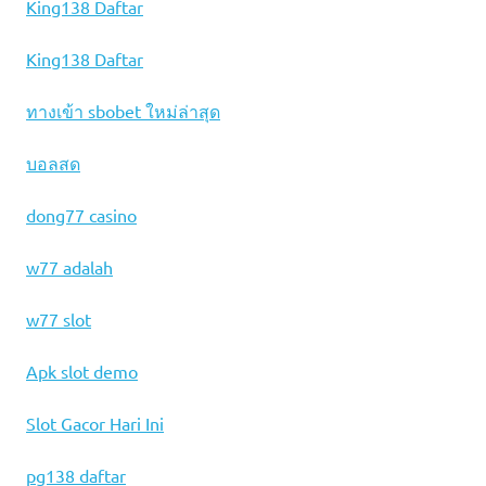
King138 Daftar
King138 Daftar
ทางเข้า sbobet ใหม่ล่าสุด
บอลสด
dong77 casino
w77 adalah
w77 slot
Apk slot demo
Slot Gacor Hari Ini
pg138 daftar