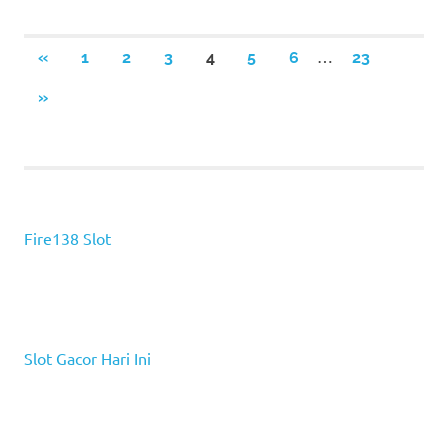
Paginasi
…
PREVIOUS
«
1
2
3
4
5
6
23
POSTS
pos
NEXT
»
POSTS
Fire138 Slot
Slot Gacor Hari Ini