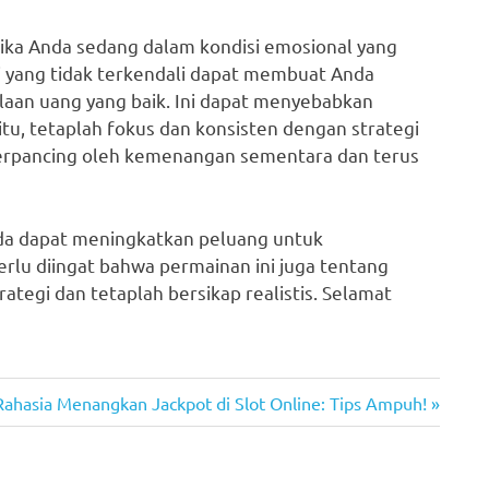
Jika Anda sedang dalam kondisi emosional yang
si yang tidak terkendali dapat membuat Anda
aan uang yang baik. Ini dapat menyebabkan
itu, tetaplah fokus dan konsisten dengan strategi
erpancing oleh kemenangan sementara dan terus
nda dapat meningkatkan peluang untuk
perlu diingat bahwa permainan ini juga tentang
tegi dan tetaplah bersikap realistis. Selamat
Next
Rahasia Menangkan Jackpot di Slot Online: Tips Ampuh!
Post: