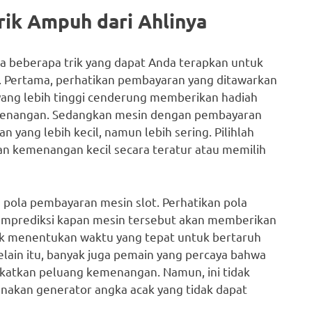
Trik Ampuh dari Ahlinya
a beberapa trik yang dapat Anda terapkan untuk
 Pertama, perhatikan pembayaran yang ditawarkan
yang lebih tinggi cenderung memberikan hadiah
emenangan. Sedangkan mesin dengan pembayaran
yang lebih kecil, namun lebih sering. Pilihlah
an kemenangan kecil secara teratur atau memilih
 pola pembayaran mesin slot. Perhatikan pola
emprediksi kapan mesin tersebut akan memberikan
k menentukan waktu yang tepat untuk bertaruh
ain itu, banyak juga pemain yang percaya bahwa
atkan peluang kemenangan. Namun, ini tidak
unakan generator angka acak yang tidak dapat