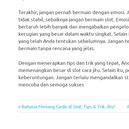
Terakhir, jangan pernah bermain dengan emosi. 
tidak stabil, sebaiknya jangan bermain slot. Emo
bertaruh lebih banyak dan mengabaikan pengelol
kerugian yang besar dalam waktu singkat. Selain 
yang telah Anda tentukan sebelumnya. Jangan t
bermain tanpa rencana yang jelas.
Dengan menerapkan tips dan trik yang tepat, A
memenangkan besar di slot cara jitu. Selain itu, 
keberuntungan. Jangan terlalu mengandalkan stra
mencoba dan semoga sukses
Previous
Navigasi
Rahasia Menang Gede di Slot: Tips & Trik Jitu!
Post:
pos