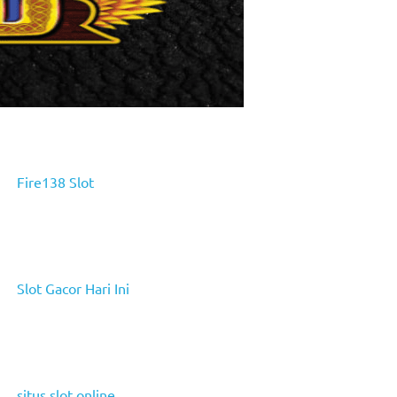
Fire138 Slot
Slot Gacor Hari Ini
situs slot online