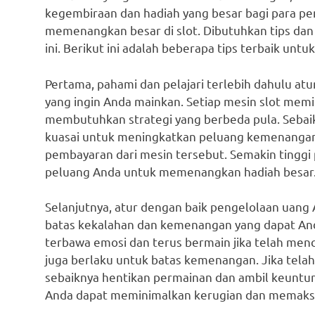
kegembiraan dan hadiah yang besar bagi para p
memenangkan besar di slot. Dibutuhkan tips dan 
ini. Berikut ini adalah beberapa tips terbaik untu
Pertama, pahami dan pelajari terlebih dahulu atur
yang ingin Anda mainkan. Setiap mesin slot memi
membutuhkan strategi yang berbeda pula. Sebaik
kuasai untuk meningkatkan peluang kemenangan A
pembayaran dari mesin tersebut. Semakin tinggi
peluang Anda untuk memenangkan hadiah besar
Selanjutnya, atur dengan baik pengelolaan uang
batas kekalahan dan kemenangan yang dapat An
terbawa emosi dan terus bermain jika telah menca
juga berlaku untuk batas kemenangan. Jika tela
sebaiknya hentikan permainan dan ambil keuntu
Anda dapat meminimalkan kerugian dan memaksi