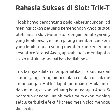
Rahasia Sukses di Slot: Trik-
Tidak hanya bergantung pada keberuntungan, ad
meningkatkan peluang kemenangan Anda di slot.
oleh mesin slot. Mesin slot dengan pembayaran 
yang lebih besar, namun jarang memberikan k
yang lebih rendah sering memberikan kemenangan 
sesuai preferensi Anda, apakah ingin mendapatk
risiko untuk mendapatkan hadiah besar.
Trik lainnya adalah memperhatikan frekuensi dan
simbol yang sering muncul dan cobalah untuk m
kemenangan. Hal ini dapat membantu Anda untu
dan meningkatkan peluang kemenangan Anda. Sel
bertaruh dengan jumlah maksimum akan meningk
selalu terbukti efektif karena mesin slot mengg
diprediksi.