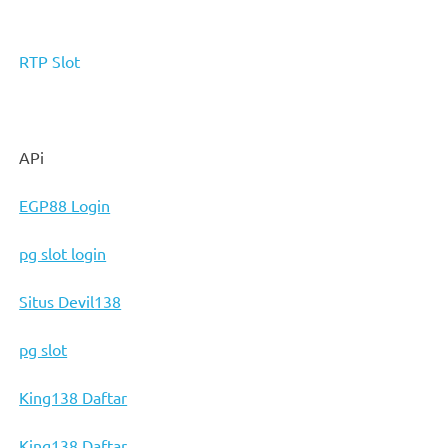
RTP Slot
APi
EGP88 Login
pg slot login
Situs Devil138
pg slot
King138 Daftar
King138 Daftar