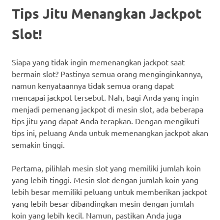
Tips Jitu Menangkan Jackpot
Slot!
Siapa yang tidak ingin memenangkan jackpot saat
bermain slot? Pastinya semua orang menginginkannya,
namun kenyataannya tidak semua orang dapat
mencapai jackpot tersebut. Nah, bagi Anda yang ingin
menjadi pemenang jackpot di mesin slot, ada beberapa
tips jitu yang dapat Anda terapkan. Dengan mengikuti
tips ini, peluang Anda untuk memenangkan jackpot akan
semakin tinggi.
Pertama, pilihlah mesin slot yang memiliki jumlah koin
yang lebih tinggi. Mesin slot dengan jumlah koin yang
lebih besar memiliki peluang untuk memberikan jackpot
yang lebih besar dibandingkan mesin dengan jumlah
koin yang lebih kecil. Namun, pastikan Anda juga