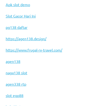
Apk slot demo
Slot Gacor Hari Ini
pg138 daftar
https://agen138.design/
https://www.frugal-rv-travel.com/
agen138
naga138 slot
agen338 rtp
slot egp88