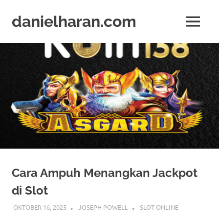
Skip
to
danielharan.com
MENU
content
danielharan.com
Cara Ampuh Menangkan Jackpot
di Slot
OKTOBER 16, 2025
JOSEPH POWELL
SLOT ONLINE