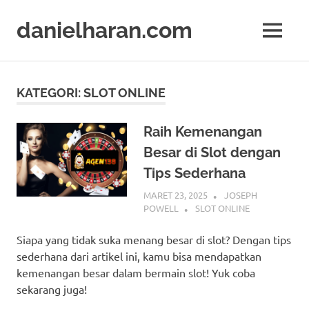
Skip
to
danielharan.com
MENU
content
danielharan.com
KATEGORI:
SLOT ONLINE
Raih Kemenangan
Besar di Slot dengan
Tips Sederhana
MARET 23, 2025
JOSEPH
POWELL
SLOT ONLINE
Siapa yang tidak suka menang besar di slot? Dengan tips
sederhana dari artikel ini, kamu bisa mendapatkan
kemenangan besar dalam bermain slot! Yuk coba
sekarang juga!