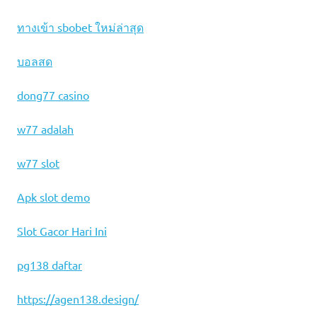
ทางเข้า sbobet ใหม่ล่าสุด
บอลสด
dong77 casino
w77 adalah
w77 slot
Apk slot demo
Slot Gacor Hari Ini
pg138 daftar
https://agen138.design/