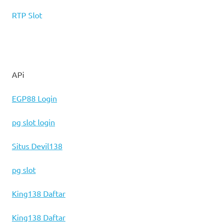
RTP Slot
APi
EGP88 Login
pg slot login
Situs Devil138
pg slot
King138 Daftar
King138 Daftar