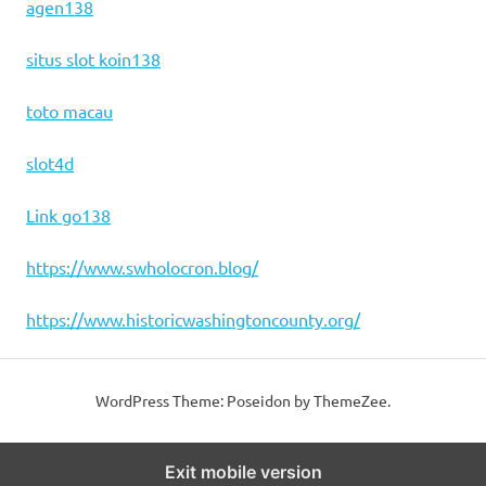
agen138
situs slot koin138
toto macau
slot4d
Link go138
https://www.swholocron.blog/
https://www.historicwashingtoncounty.org/
WordPress Theme: Poseidon by
ThemeZee
.
Exit mobile version