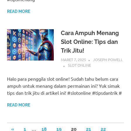
READ MORE
Cara Ampuh Menang
Slot Online: Tips dan
Trik Jitu!
MARET 7, 2025
JOSEPH POWELL
SLOT ONLINE
Halo para penggila slot online! Sudah tahu belum cara
ampuh untuk menang dalam permainan ini? Yuk simak
tips dan trik jitu di artikel ini! #slotonline #tipsdantrik #
READ MORE
Paginasi
…
PREVIOUS
«
1
18
19
20
21
22