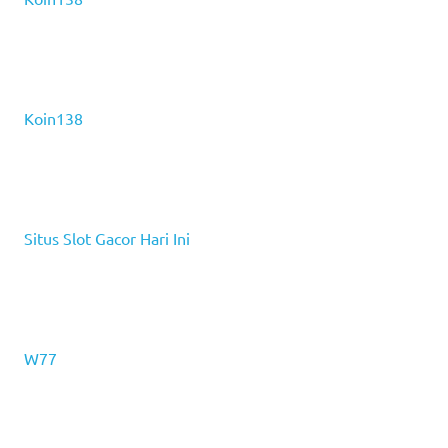
Koin138
Situs Slot Gacor Hari Ini
W77