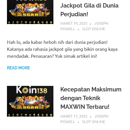
Jackpot Gila di Dunia
Perjudian!
MARET 19, 2025
JOSEPH
POWELL
SLOT ONLINE
Nah lo, ada kabar heboh nih dari dunia perjudian!
Katanya ada rahasia jackpot gila yang bikin orang kaya
mendadak. Penasaran? Yuk simak artikel ini!
READ MORE
Kecepatan Maksimum
dengan Teknik
MAXWIN Terbaru!
MARET 17, 2025
JOSEPH
POWELL
SLOT ONLINE