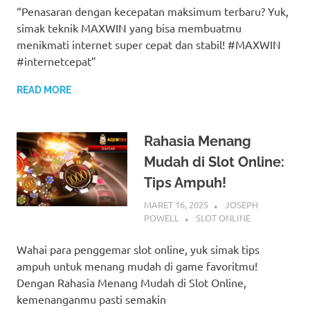
“Penasaran dengan kecepatan maksimum terbaru? Yuk,
simak teknik MAXWIN yang bisa membuatmu
menikmati internet super cepat dan stabil! #MAXWIN
#internetcepat”
READ MORE
Rahasia Menang
Mudah di Slot Online:
Tips Ampuh!
MARET 16, 2025
JOSEPH
POWELL
SLOT ONLINE
Wahai para penggemar slot online, yuk simak tips
ampuh untuk menang mudah di game favoritmu!
Dengan Rahasia Menang Mudah di Slot Online,
kemenanganmu pasti semakin