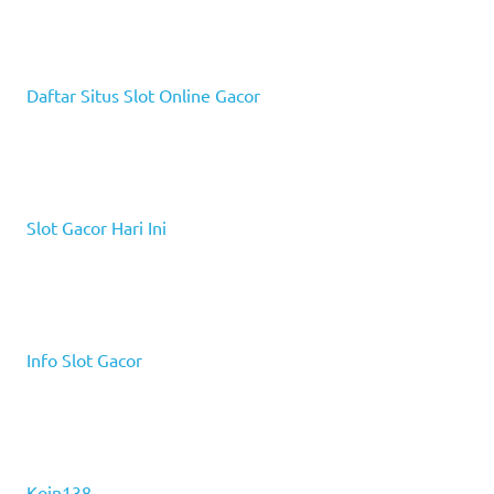
Daftar Situs Slot Online Gacor
Slot Gacor Hari Ini
Info Slot Gacor
Koin138