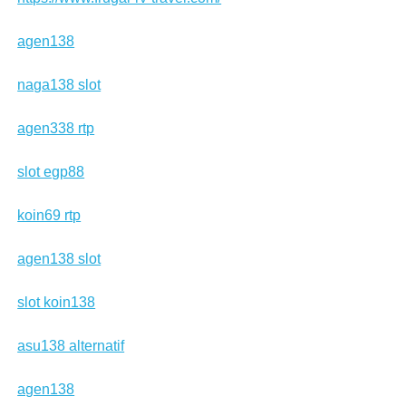
agen138
naga138 slot
agen338 rtp
slot egp88
koin69 rtp
agen138 slot
slot koin138
asu138 alternatif
agen138