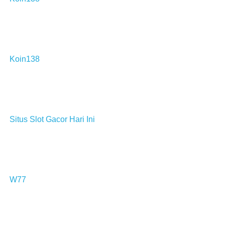
Koin138
Situs Slot Gacor Hari Ini
W77