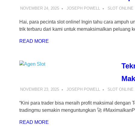
Ca
Onl
NOVEMBER 24, 2025
JOSEPH POWELL
SLOT ONLINE
Hai, para pecinta slot online! Ingin tahu cara ampuh 
trik terbaru dari kami untuk memaksimalkan peluan
READ MORE
Tek
Pro
NOVEMBER 23, 2025
JOSEPH POWELL
SLOT ONLINE
“Kini para trader bisa meraih profit maksimal denga