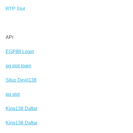
RTP Slot
APi
EGP88 Login
pg slot login
Situs Devil138
pg slot
King138 Daftar
King138 Daftar