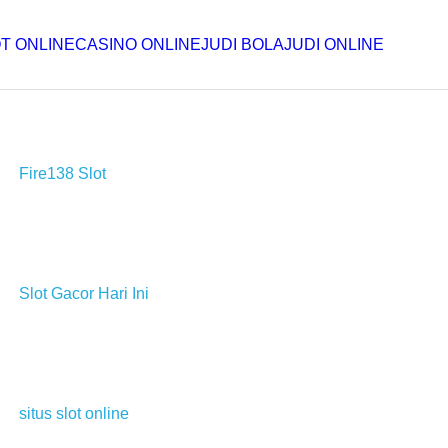
CASINO ONLINE
JUDI BOLA
JUDI ONLINE
Fire138 Slot
Slot Gacor Hari Ini
situs slot online