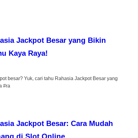
di permainan favoritmu? Jangan lewatkan tips jitu yang
asia Jackpot Besar yang
kin Kamu Kaya Raya!
t besar? Yuk, cari tahu Rahasia Jackpot Besar yang bikin