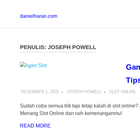
Skip
danielharan.com
to
content
danielharan.com
PENULIS:
JOSEPH POWELL
Ga
Onl
DESEMBER 1, 2025
JOSEPH POWELL
SLOT ONLINE
Sudah coba semua trik tapi tetap kalah di slot online?
Menang Slot Online dan raih kemenanganmu!
READ MORE