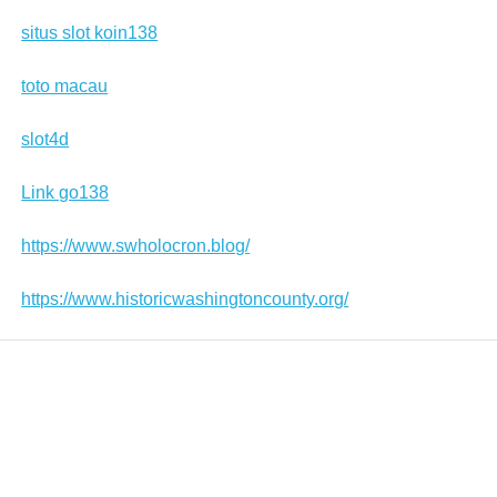
situs slot koin138
toto macau
slot4d
Link go138
https://www.swholocron.blog/
https://www.historicwashingtoncounty.org/