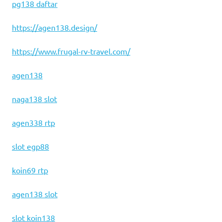
pg138 daftar
https://agen138.design/
https://www.frugal-rv-travel.com/
agen138
naga138 slot
agen338 rtp
slot egp88
koin69 rtp
agen138 slot
slot koin138