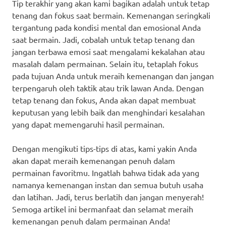
Tip terakhir yang akan kami bagikan adalah untuk tetap
tenang dan fokus saat bermain. Kemenangan seringkali
tergantung pada kondisi mental dan emosional Anda
saat bermain. Jadi, cobalah untuk tetap tenang dan
jangan terbawa emosi saat mengalami kekalahan atau
masalah dalam permainan. Selain itu, tetaplah fokus
pada tujuan Anda untuk meraih kemenangan dan jangan
terpengaruh oleh taktik atau trik lawan Anda. Dengan
tetap tenang dan fokus, Anda akan dapat membuat
keputusan yang lebih baik dan menghindari kesalahan
yang dapat memengaruhi hasil permainan.
Dengan mengikuti tips-tips di atas, kami yakin Anda
akan dapat meraih kemenangan penuh dalam
permainan favoritmu. Ingatlah bahwa tidak ada yang
namanya kemenangan instan dan semua butuh usaha
dan latihan. Jadi, terus berlatih dan jangan menyerah!
Semoga artikel ini bermanfaat dan selamat meraih
kemenangan penuh dalam permainan Anda!