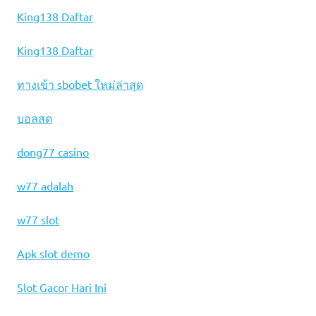
King138 Daftar
King138 Daftar
ทางเข้า sbobet ใหม่ล่าสุด
บอลสด
dong77 casino
w77 adalah
w77 slot
Apk slot demo
Slot Gacor Hari Ini