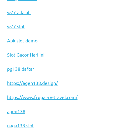
w77 adalah
w77 slot
Apk slot demo
Slot Gacor Hari Ini
pg138 daftar
https://agen138.design/
https://www.frugal-rv-travel.com/
agen138
naga138 slot