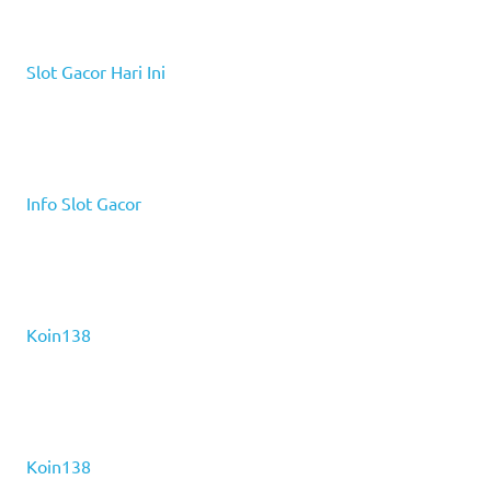
Slot Gacor Hari Ini
Info Slot Gacor
Koin138
Koin138