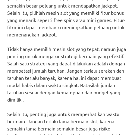
semakin besar peluang untuk mendapatkan jackpot.
Selain itu, pilihlah mesin slot yang memiliki fitur bonus
yang menarik seperti free spins atau mini games. Fitur-
fitur ini dapat membantu meningkatkan peluang untuk
memenangkan jackpot.
Tidak hanya memilih mesin slot yang tepat, namun juga
penting untuk mengatur strategi bermain yang efektif.
Salah satu strategi yang dapat dilakukan adalah dengan
membatasi jumlah taruhan. Jangan terlalu serakah dan
taruhan terlalu banyak, karena hal ini dapat membuat
modal habis dalam waktu singkat. Batasilah jumlah
taruhan sesuai dengan kemampuan dan budget yang
dimiliki.
Selain itu, penting juga untuk memperhatikan waktu
bermain. Jangan terlalu lama bermain slot, karena
semakin lama bermain semakin besar juga risiko