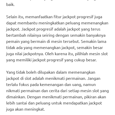
baik.
Selain itu, memanfaatkan fitur jackpot progresif juga
dapat membantu meningkatkan peluang memenangkan
jackpot. Jackpot progresif adalah jackpot yang terus
bertambah nilainya seiring dengan semakin banyaknya
pemain yang bermain di mesin tersebut. Semakin lama
tidak ada yang memenangkan jackpot, semakin besar
juga nilai jackpotnya. Oleh karena itu, pilihlah mesin slot
yang memiliki jackpot progresif yang cukup besar.
Yang tidak boleh dilupakan dalam memenangkan
jackpot di slot adalah menikmati permainan. Jangan
terlalu fokus pada kemenangan dan uang, namun
nikmati permainan dan cerita dari setiap mesin slot yang
dimainkan. Dengan menikmati permainan, pikiran akan
lebih santai dan peluang untuk mendapatkan jackpot
juga akan meningkat.