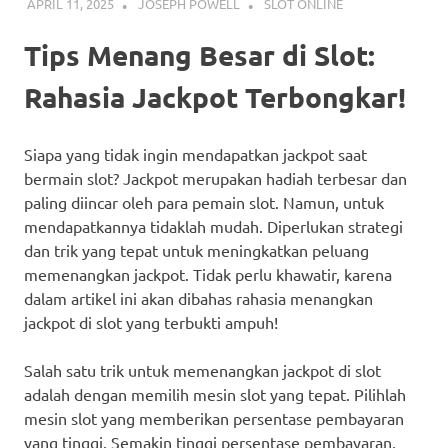
APRIL 11, 2025
JOSEPH POWELL
SLOT ONLINE
Tips Menang Besar di Slot:
Rahasia Jackpot Terbongkar!
Siapa yang tidak ingin mendapatkan jackpot saat
bermain slot? Jackpot merupakan hadiah terbesar dan
paling diincar oleh para pemain slot. Namun, untuk
mendapatkannya tidaklah mudah. Diperlukan strategi
dan trik yang tepat untuk meningkatkan peluang
memenangkan jackpot. Tidak perlu khawatir, karena
dalam artikel ini akan dibahas rahasia menangkan
jackpot di slot yang terbukti ampuh!
Salah satu trik untuk memenangkan jackpot di slot
adalah dengan memilih mesin slot yang tepat. Pilihlah
mesin slot yang memberikan persentase pembayaran
yang tinggi. Semakin tinggi persentase pembayaran,