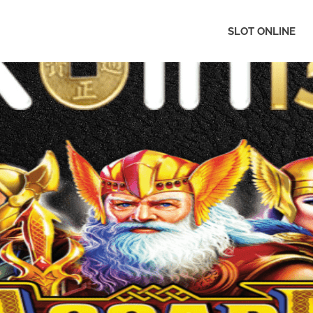
SLOT ONLINE