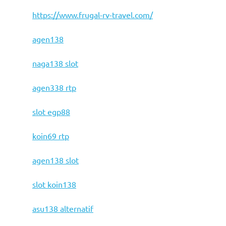
https://www.frugal-rv-travel.com/
agen138
naga138 slot
agen338 rtp
slot egp88
koin69 rtp
agen138 slot
slot koin138
asu138 alternatif