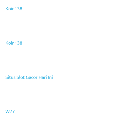
Koin138
Koin138
Situs Slot Gacor Hari Ini
W77