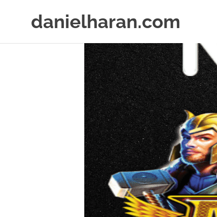
Skip
danielharan.com
to
content
danielharan.com