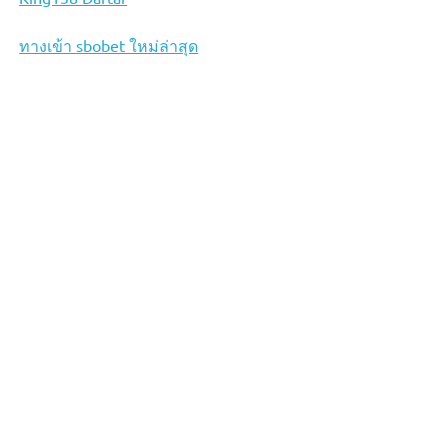
ทางเข้า sbobet ใหม่ล่าสุด