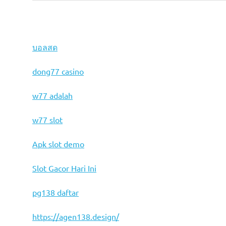
pos
บอลสด
dong77 casino
w77 adalah
w77 slot
Apk slot demo
Slot Gacor Hari Ini
pg138 daftar
https://agen138.design/