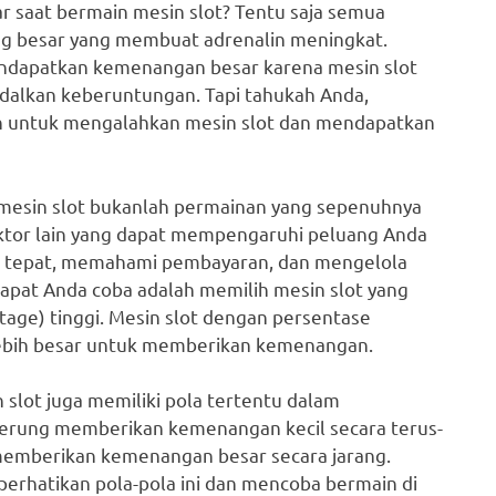
 saat bermain mesin slot? Tentu saja semua
ng besar yang membuat adrenalin meningkat.
endapatkan kemenangan besar karena mesin slot
dalkan keberuntungan. Tapi tahukah Anda,
kan untuk mengalahkan mesin slot dan mendapatkan
esin slot bukanlah permainan yang sepenuhnya
tor lain yang dapat mempengaruhi peluang Anda
ng tepat, memahami pembayaran, dan mengelola
dapat Anda coba adalah memilih mesin slot yang
age) tinggi. Mesin slot dengan persentase
lebih besar untuk memberikan kemenangan.
slot juga memiliki pola tertentu dalam
rung memberikan kemenangan kecil secara terus-
memberikan kemenangan besar secara jarang.
erhatikan pola-pola ini dan mencoba bermain di