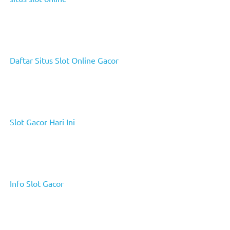
Daftar Situs Slot Online Gacor
Slot Gacor Hari Ini
Info Slot Gacor