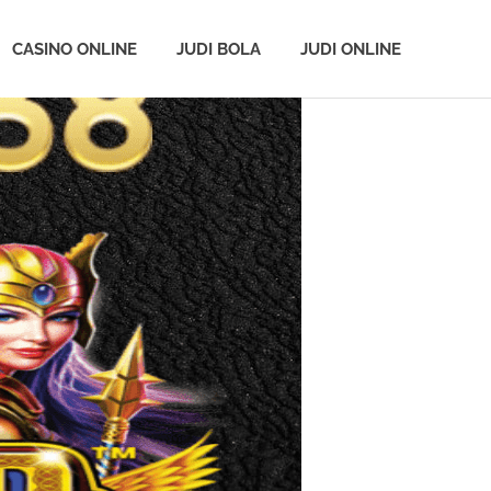
CASINO ONLINE
JUDI BOLA
JUDI ONLINE