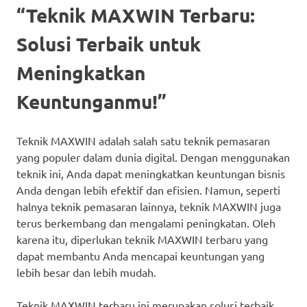
“Teknik MAXWIN Terbaru:
Solusi Terbaik untuk
Meningkatkan
Keuntunganmu!”
Teknik MAXWIN adalah salah satu teknik pemasaran
yang populer dalam dunia digital. Dengan menggunakan
teknik ini, Anda dapat meningkatkan keuntungan bisnis
Anda dengan lebih efektif dan efisien. Namun, seperti
halnya teknik pemasaran lainnya, teknik MAXWIN juga
terus berkembang dan mengalami peningkatan. Oleh
karena itu, diperlukan teknik MAXWIN terbaru yang
dapat membantu Anda mencapai keuntungan yang
lebih besar dan lebih mudah.
Teknik MAXWIN terbaru ini merupakan solusi terbaik