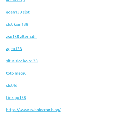
agen138 slot
slot koin138
asu138 alternatif
agen138
situs slot koin138
toto macau
slot4d
Link go138
https://www.swholocron.blog/