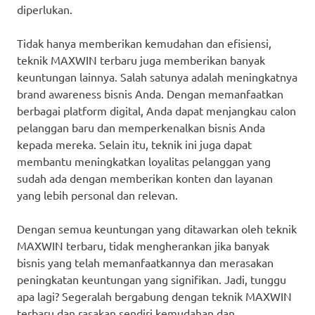
diperlukan.
Tidak hanya memberikan kemudahan dan efisiensi,
teknik MAXWIN terbaru juga memberikan banyak
keuntungan lainnya. Salah satunya adalah meningkatnya
brand awareness bisnis Anda. Dengan memanfaatkan
berbagai platform digital, Anda dapat menjangkau calon
pelanggan baru dan memperkenalkan bisnis Anda
kepada mereka. Selain itu, teknik ini juga dapat
membantu meningkatkan loyalitas pelanggan yang
sudah ada dengan memberikan konten dan layanan
yang lebih personal dan relevan.
Dengan semua keuntungan yang ditawarkan oleh teknik
MAXWIN terbaru, tidak mengherankan jika banyak
bisnis yang telah memanfaatkannya dan merasakan
peningkatan keuntungan yang signifikan. Jadi, tunggu
apa lagi? Segeralah bergabung dengan teknik MAXWIN
terbaru dan rasakan sendiri kemudahan dan