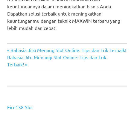
keuntungannya dalam meningkatkan bisnis Anda.
Dapatkan solusi terbaik untuk meningkatkan
keuntunganmu dengan teknik MAXWIN terbaru yang
lebih mudah dan cepat!
Previous
Navigasi
Rahasia Jitu Menang Slot Online: Tips dan Trik Terbaik!
Next
Post:
Rahasia Jitu Menangi Slot Online: Tips dan Trik
pos
Post:
Terbaik!
Fire138 Slot