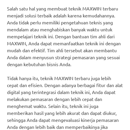
Salah satu hal yang membuat teknik MAXWIN terbaru
menjadi solusi terbaik adalah karena kemudahannya.
Anda tidak perlu memiliki pengetahuan teknis yang
mendalam atau menghabiskan banyak waktu untuk
mempelajari teknik ini. Dengan bantuan tim ahli dari
MAXWIN, Anda dapat memanfaatkan teknik ini dengan
mudah dan efektif. Tim ahli tersebut akan membantu
Anda dalam menyusun strategi pemasaran yang sesuai
dengan kebutuhan bisnis Anda.
Tidak hanya itu, teknik MAXWIN terbaru juga lebih
cepat dan efisien. Dengan adanya berbagai fitur dan alat
digital yang terintegrasi dalam teknik ini, Anda dapat
melakukan pemasaran dengan lebih cepat dan
menghemat waktu. Selain itu, teknik ini juga
memberikan hasil yang lebih akurat dan dapat diukur,
sehingga Anda dapat mengevaluasi kinerja pemasaran
Anda dengan lebih baik dan memperbaikinya jika