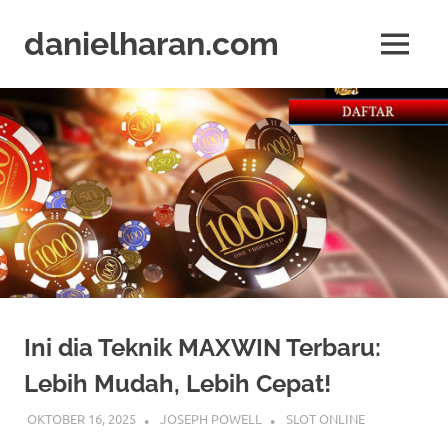
Skip
to
danielharan.com
MENU
content
danielharan.com
Ini dia Teknik MAXWIN Terbaru:
Lebih Mudah, Lebih Cepat!
OKTOBER 16, 2025
JOSEPH POWELL
SLOT ONLINE