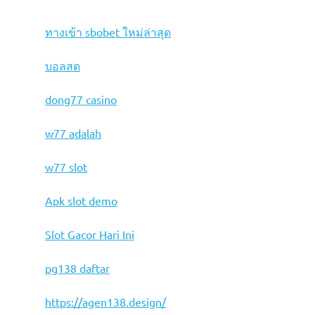
ทางเข้า sbobet ใหม่ล่าสุด
บอลสด
dong77 casino
w77 adalah
w77 slot
Apk slot demo
Slot Gacor Hari Ini
pg138 daftar
https://agen138.design/