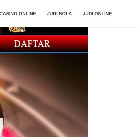
CASINO ONLINE
JUDI BOLA
JUDI ONLINE