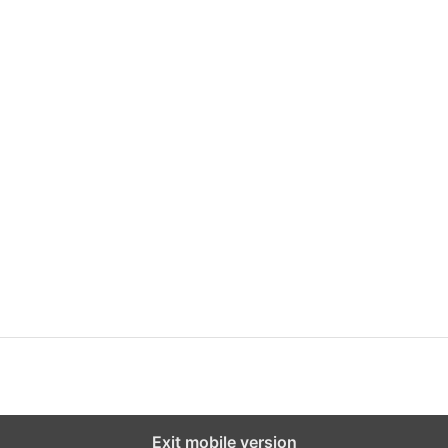
Exit mobile version