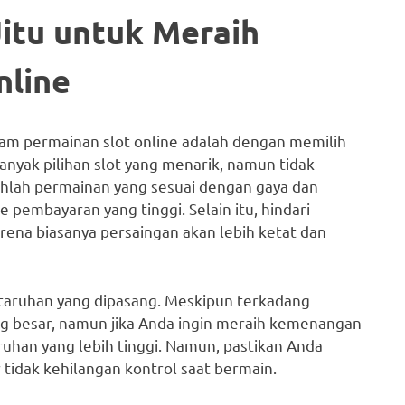
Jitu untuk Meraih
nline
alam permainan slot online adalah dengan memilih
anyak pilihan slot yang menarik, namun tidak
ihlah permainan yang sesuai dengan gaya dan
pembayaran yang tinggi. Selain itu, hindari
rena biasanya persaingan akan lebih ketat dan
 taruhan yang dipasang. Meskipun terkadang
g besar, namun jika Anda ingin meraih kemenangan
uhan yang lebih tinggi. Namun, pastikan Anda
tidak kehilangan kontrol saat bermain.