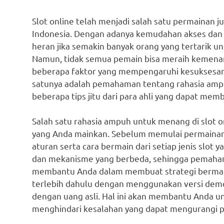
Slot online telah menjadi salah satu permainan j
Indonesia. Dengan adanya kemudahan akses dan b
heran jika semakin banyak orang yang tertarik u
Namun, tidak semua pemain bisa meraih kemenan
beberapa faktor yang mempengaruhi kesuksesan 
satunya adalah pemahaman tentang rahasia ampuh
beberapa tips jitu dari para ahli yang dapat me
Salah satu rahasia ampuh untuk menang di slot
yang Anda mainkan. Sebelum memulai permaina
aturan serta cara bermain dari setiap jenis slot ya
dan mekanisme yang berbeda, sehingga pemaham
membantu Anda dalam membuat strategi bermain y
terlebih dahulu dengan menggunakan versi dem
dengan uang asli. Hal ini akan membantu Anda u
menghindari kesalahan yang dapat mengurangi 