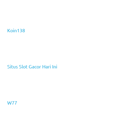
Koin138
Situs Slot Gacor Hari Ini
W77