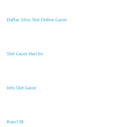
Daftar Situs Slot Online Gacor
Slot Gacor Hari Ini
Info Slot Gacor
Koin138