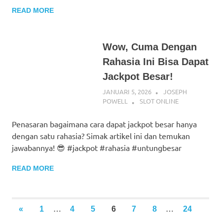
READ MORE
Wow, Cuma Dengan
Rahasia Ini Bisa Dapat
Jackpot Besar!
JANUARI 5, 2026
JOSEPH
POWELL
SLOT ONLINE
Penasaran bagaimana cara dapat jackpot besar hanya
dengan satu rahasia? Simak artikel ini dan temukan
jawabannya! 😎 #jackpot #rahasia #untungbesar
READ MORE
Paginasi
…
…
PREVIOUS
«
1
4
5
6
7
8
24
POSTS