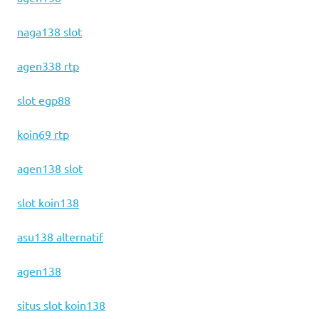
naga138 slot
agen338 rtp
slot egp88
koin69 rtp
agen138 slot
slot koin138
asu138 alternatif
agen138
situs slot koin138