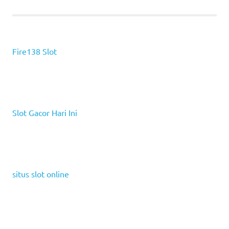
Fire138 Slot
Slot Gacor Hari Ini
situs slot online