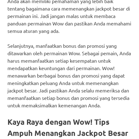
Anda akan memiliki pemahaman yang lebih baik
tentang bagaimana cara memenangkan jackpot besar di
permainan ini. Jadi jangan malas untuk membaca
panduan permainan Wow dan pastikan Anda memahami
semua aturan yang ada.
Selanjutnya, manfaatkan bonus dan promosi yang
ditawarkan oleh permainan Wow. Sebagai pemain, Anda
harus memanfaatkan setiap kesempatan untuk
mendapatkan keuntungan dari permainan. Wow!
menawarkan berbagai bonus dan promosi yang dapat
meningkatkan peluang Anda untuk memenangkan
jackpot besar. Jadi pastikan Anda selalu memeriksa dan
memanfaatkan setiap bonus dan promosi yang tersedia
untuk memaksimalkan kemenangan Anda.
Kaya Raya dengan Wow! Tips
Ampuh Menangkan Jackpot Besar