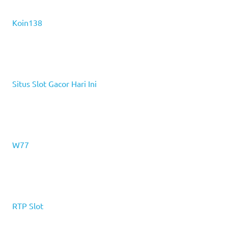
Koin138
Situs Slot Gacor Hari Ini
W77
RTP Slot