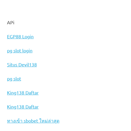
APi
EGP88 Login
pg slot login
Situs Devil138
pg slot
King138 Daftar
King138 Daftar
ทางเข้า sbobet ใหม่ล่าสุด