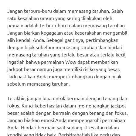
Jangan terburu-buru dalam memasang taruhan. Salah
satu kesalahan umum yang sering dilakukan oleh
pemain adalah terburu-buru dalam memasang taruhan.
Jangan biarkan kegagalan atau keserakahan mengambil
alih kendali Anda. Sebagai gantinya, pertimbangkan
dengan bijak sebelum memasang taruhan dan hindari
memasang taruhan yang terlalu besar atau terlalu kecil.
Ingatlah bahwa permainan Wow dapat memberikan
jackpot besar namun juga memiliki risiko yang besar.
Jadi pastikan Anda mempertimbangkan dengan bijak
sebelum memasang taruhan.
Terakhir, jangan lupa untuk bermain dengan tenang dan
fokus. Kunci keberhasilan dalam memenangkan jackpot
besar adalah dengan bermain dengan tenang dan fokus.
Jangan biarkan emosi Anda mempengaruhi permainan
Anda. Hindari bermain saat sedang stres atau dalam
kondisi yang tidak baik. Beristirahatlah jika perlu dan