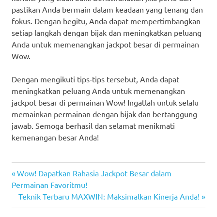
pastikan Anda bermain dalam keadaan yang tenang dan
fokus. Dengan begitu, Anda dapat mempertimbangkan
setiap langkah dengan bijak dan meningkatkan peluang
Anda untuk memenangkan jackpot besar di permainan
Wow.
Dengan mengikuti tips-tips tersebut, Anda dapat
meningkatkan peluang Anda untuk memenangkan
jackpot besar di permainan Wow! Ingatlah untuk selalu
memainkan permainan dengan bijak dan bertanggung
jawab. Semoga berhasil dan selamat menikmati
kemenangan besar Anda!
Previous
Navigasi
Wow! Dapatkan Rahasia Jackpot Besar dalam
Post:
Permainan Favoritmu!
pos
Next
Teknik Terbaru MAXWIN: Maksimalkan Kinerja Anda!
Post: