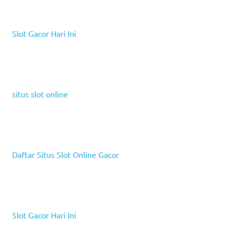
Slot Gacor Hari Ini
situs slot online
Daftar Situs Slot Online Gacor
Slot Gacor Hari Ini