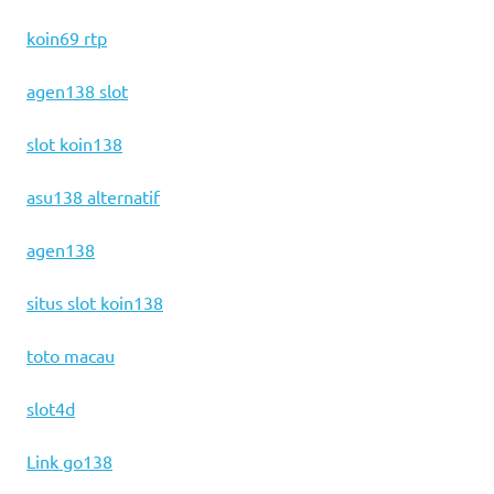
koin69 rtp
agen138 slot
slot koin138
asu138 alternatif
agen138
situs slot koin138
toto macau
slot4d
Link go138