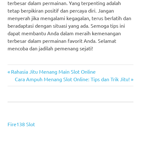
terbesar dalam permainan. Yang terpenting adalah
tetap berpikiran positif dan percaya diri. Jangan
menyerah jika mengalami kegagalan, terus berlatih dan
beradaptasi dengan situasi yang ada. Semoga tips ini
dapat membantu Anda dalam meraih kemenangan
terbesar dalam permainan favorit Anda. Selamat
mencoba dan jadilah pemenang sejati!
Previous
Navigasi
Rahasia Jitu Menang Main Slot Online
Post:
Next
Cara Ampuh Menang Slot Online: Tips dan Trik Jitu!
pos
Post:
Fire138 Slot