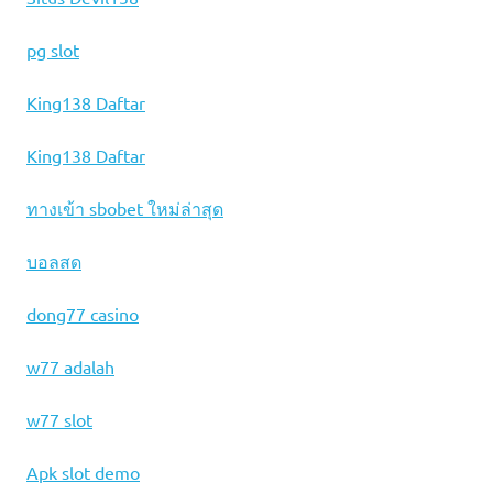
pg slot
King138 Daftar
King138 Daftar
ทางเข้า sbobet ใหม่ล่าสุด
บอลสด
dong77 casino
w77 adalah
w77 slot
Apk slot demo