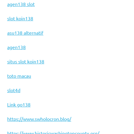
agen138 slot
slot koin138
asu138 alternatif
agen138
situs slot koin138
toto macau
slot4d
Link go138
https://www.swholocron.blog/
https://www.historicwashingtoncounty.org/