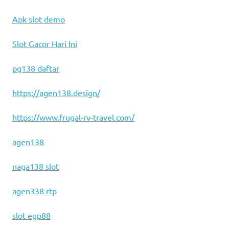
Apk slot demo
Slot Gacor Hari Ini
pg138 daftar
https://agen138.design/
https://www.frugal-rv-travel.com/
agen138
naga138 slot
agen338 rtp
slot egp88