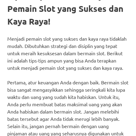
Pemain Slot yang Sukses dan
Kaya Raya!
Menjadi pemain slot yang sukses dan kaya raya tidaklah
mudah. Dibutuhkan strategi dan disiplin yang tepat
untuk meraih kesuksesan dalam bermain slot. Berikut
ini adalah tips-tips ampun yang bisa Anda terapkan
untuk menjadi pemain slot yang sukses dan kaya raya.
Pertama, atur keuangan Anda dengan baik. Bermain slot
bisa sangat mengasyikkan sehingga seringkali kita lupa
waktu dan uang yang sudah kita habiskan. Untuk itu,
Anda perlu membuat batas maksimal uang yang akan
Anda habiskan dalam bermain slot. Jangan melebihi
batas tersebut agar Anda tidak merugi lebih banyak.
Selain itu, jangan pernah bermain dengan uang
pinjaman atau uang yang seharusnya digunakan untuk