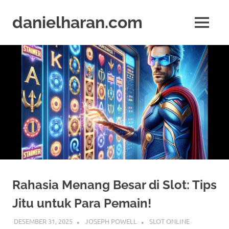
Skip
to
danielharan.com
MENU
content
danielharan.com
Rahasia Menang Besar di Slot: Tips
Jitu untuk Para Pemain!
DESEMBER 31, 2025
JOSEPH POWELL
SLOT ONLINE