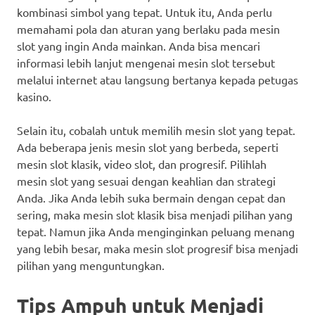
kombinasi simbol yang tepat. Untuk itu, Anda perlu
memahami pola dan aturan yang berlaku pada mesin
slot yang ingin Anda mainkan. Anda bisa mencari
informasi lebih lanjut mengenai mesin slot tersebut
melalui internet atau langsung bertanya kepada petugas
kasino.
Selain itu, cobalah untuk memilih mesin slot yang tepat.
Ada beberapa jenis mesin slot yang berbeda, seperti
mesin slot klasik, video slot, dan progresif. Pilihlah
mesin slot yang sesuai dengan keahlian dan strategi
Anda. Jika Anda lebih suka bermain dengan cepat dan
sering, maka mesin slot klasik bisa menjadi pilihan yang
tepat. Namun jika Anda menginginkan peluang menang
yang lebih besar, maka mesin slot progresif bisa menjadi
pilihan yang menguntungkan.
Tips Ampuh untuk Menjadi