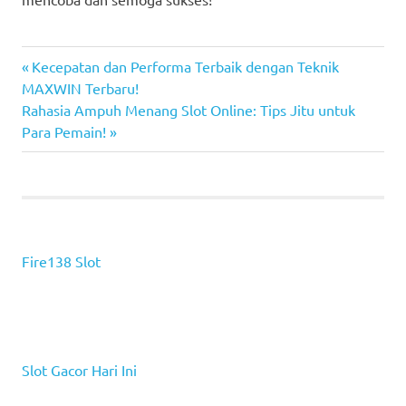
Previous
Navigasi
Kecepatan dan Performa Terbaik dengan Teknik
Post:
MAXWIN Terbaru!
pos
Next
Rahasia Ampuh Menang Slot Online: Tips Jitu untuk
Post:
Para Pemain!
Fire138 Slot
Slot Gacor Hari Ini