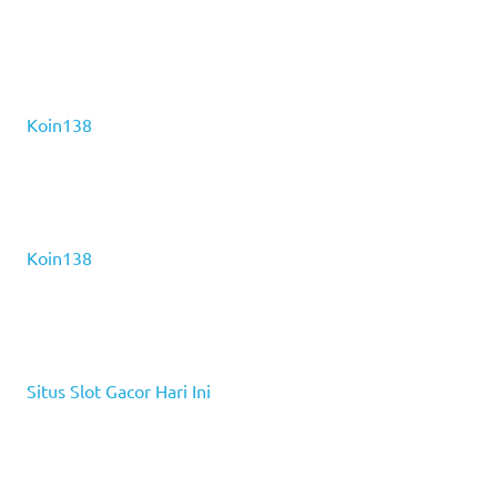
Koin138
Koin138
Situs Slot Gacor Hari Ini