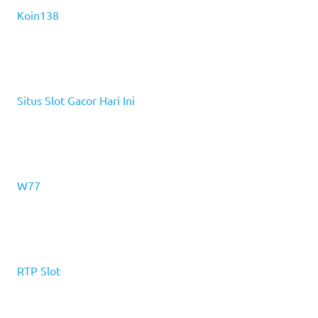
Koin138
Situs Slot Gacor Hari Ini
W77
RTP Slot