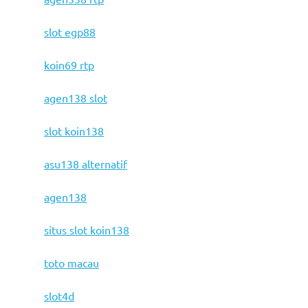
slot egp88
koin69 rtp
agen138 slot
slot koin138
asu138 alternatif
agen138
situs slot koin138
toto macau
slot4d