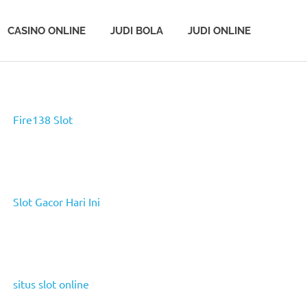
CASINO ONLINE
JUDI BOLA
JUDI ONLINE
Fire138 Slot
Slot Gacor Hari Ini
situs slot online