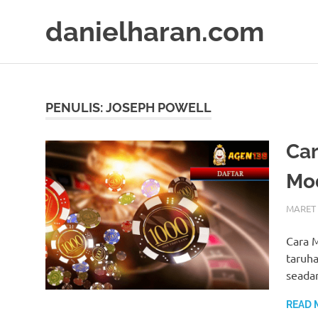
Skip
danielharan.com
to
content
danielharan.com
PENULIS:
JOSEPH POWELL
Car
Mo
MARET 
Cara 
taruha
seada
READ 