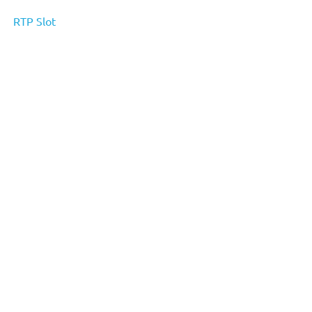
RTP Slot