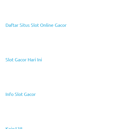
Daftar Situs Slot Online Gacor
Slot Gacor Hari Ini
Info Slot Gacor
Koin138